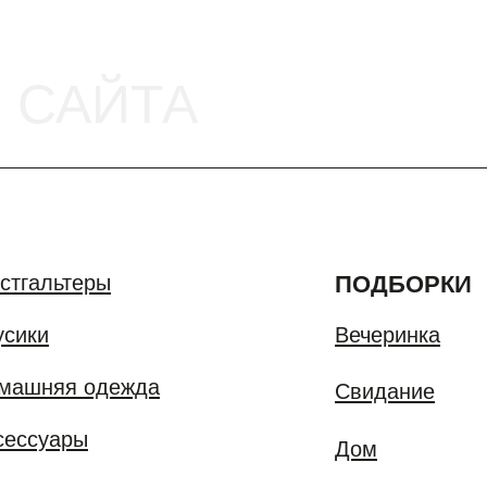
АЙТА
ьтеры
ПОДБОРКИ
Вечеринка
я одежда
Свидание
дации по уходу
ары
Дом
размерам
ики
Белье из кружева
Белье из тюля