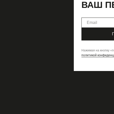
ВАШ П
CLOSER GIRL
Оксана Стре
Нажимая на кнопку
«
п
политикой конфиденц
Оксана Стрельцова о любви 
Сегодня в нашей рубрике — история 