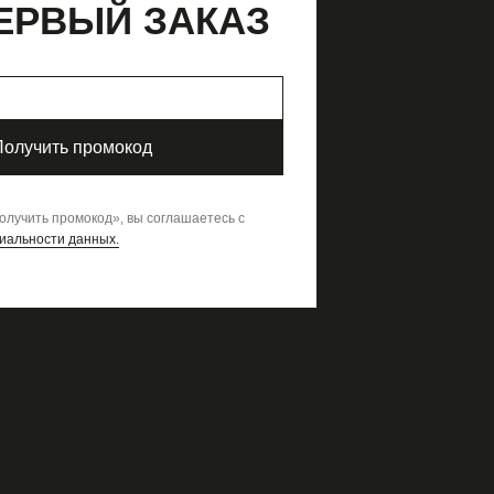
ЕРВЫЙ ЗАКАЗ
S
Получить промокод
льцова
олучить промокод
»,
вы соглашаетесь с
иальности данных.
к себе, уверенности и нижнем бель
одной из самых ярких и вдохновляющих женщин