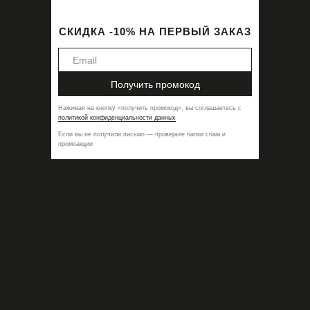
PRE-ORDER
NEW
СКИДКА -10% НА ПЕРВЫЙ ЗАКАЗ
Получить промокод
Нажимая на кнопку
«
получить промокод
»,
вы соглашаетесь с
политикой конфиденциальности данных
Если вы не получили письмо — проверьте папки спам и
промоакции
Платье-мини Electra Lace Milk
Боди Lafayette Beige
25 900
₽
22 500
₽
NEW