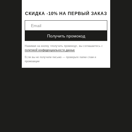
СКИДКА -10% НА ПЕРВЫЙ ЗАКАЗ
Получить промокод
Нажимая на кнопку
«
получить промокод
»,
вы соглашаетесь с
политикой конфиденциальности данных
Если вы не получили письмо — проверьте папки спам и
промоакции
Вибратор для пар WE-VIBE Sync 2 зеленый
17 800
₽
Размер
-