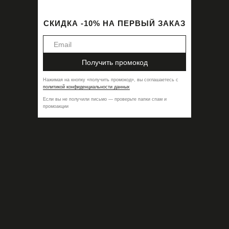
СКИДКА -10% НА ПЕРВЫЙ ЗАКАЗ
Получить промокод
Нажимая на кнопку
«
получить промокод
»,
вы соглашаетесь с
политикой конфиденциальности данных
Если вы не получили письмо — проверьте папки спам и
промоакции
Возбуждающий анальный гель YesForLov Anal&Prostate
Stimulating Gel
4 600
₽
ПРЕДЗАКАЗ