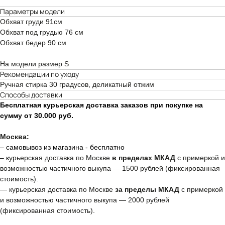
Параметры модели
НАМЕКНУТЬ О ПОДАРКЕ
ПРИМЕНЕНИЕ СКИДОК
Обхват груди 91см
ПОКУПАТЕЛЯМ
ПРОГРАММА ЛОЯЛЬНОСТИ
Обхват под грудью 76 см
МАГАЗИН
СМИ О НАС
Обхват бедер 90 см
КОНТАКТЫ
CLOSER GIRLS
О CLOSER COUTURE
ФРАНШИЗА
На модели размер S
FAQ
Рекомендации по уходу
Ручная стирка 30 градусов, деликатный отжим
+7 (901) 538-34-24
Способы доставки
Бесплатная курьерская доставка заказов при покупке на
сумму от 30.000 руб.
Подарочный сертификат
Пользовательское соглашение
Москва:
– самовывоз из магазина - бесплатно
– к
урьерская доставка по Москве
в пределах МКАД
с примеркой и
возможностью частичного выкупа — 1500 рублей (фиксированная
стоимость).
— курьерская доставка по Москве
за пределы МКАД
с примеркой
и возможностью частичного выкупа — 2000 рублей
(фиксированная стоимость).