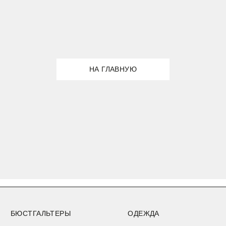
Подпишитесь на новостную рассылку и получите скидку
-10%
БЮСТГАЛЬТЕРЫ
ОДЕЖДА
ТРУСЫ
НОВИНКИ
НАМЕКНУТЬ О ПОДАРКЕ
ПРИМЕНЕНИЕ СКИДОК
ПОКУПАТЕЛЯМ
ПРОГРАММА ЛОЯЛЬНОСТИ
МАГАЗИН
СМИ О НАС
КОНТАКТЫ
CLOSER GIRLS
О CLOSER COUTURE
ФРАНШИЗА
FAQ
+7 (901) 538-34-24
Подарочный сертификат