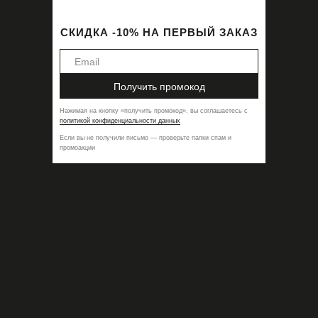
СКИДКА -10% НА ПЕРВЫЙ ЗАКАЗ
Получить промокод
Нажимая на кнопку
«
получить промокод
»,
вы соглашаетесь с
политикой конфиденциальности данных
Если вы не получили письмо — проверьте папки спам и
промоакции
Стринги Blanche
9900,00
₽
ДОБАВИТЬ В КОРЗИНУ