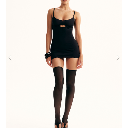
СКИДКА -10% НА ПЕРВЫЙ ЗАКАЗ
ПОЛУЧИТЬ СКИДКУ -10%
Подпишитесь на новостную рассылку и получите скидку
-10%
БЮСТГАЛЬТЕРЫ
ОДЕЖДА
ТРУСЫ
НОВИНКИ
НАМЕКНУТЬ О ПОДАРКЕ
ПРИМЕНЕНИЕ СКИДОК
ПОКУПАТЕЛЯМ
ПРОГРАММА ЛОЯЛЬНОСТИ
МАГАЗИН
СМИ О НАС
КОНТАКТЫ
CLOSER GIRLS
О CLOSER COUTURE
ФРАНШИЗА
FAQ
+7 (901) 538-34-24
Подарочный сертификат