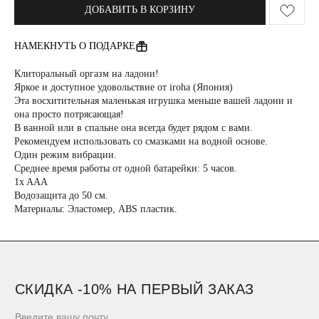
ДОБАВИТЬ В КОРЗИНУ
СКИДКА -10% НА ПЕРВЫЙ ЗАКАЗ
НАМЕКНУТЬ О ПОДАРКЕ
Клиторальный оргазм на ладони!
ПОЛУЧИТЬ СКИДКУ -10%
Яркое и доступное удовольствие от iroha (Япония)
Подпишитесь на новостную рассылку и получите скидку
Эта восхитительная маленькая игрушка меньше вашей ладони и
-10%
она просто потрясающая!
В ванной или в спальне она всегда будет рядом с вами.
БЮСТГАЛЬТЕРЫ
ОДЕЖДА
Рекомендуем использовать со смазками на водной основе.
ТРУСЫ
НОВИНКИ
Один режим вибрации.
Среднее время работы от одной батарейки: 5 часов.
1x AAA
НАМЕКНУТЬ О ПОДАРКЕ
ПРИМЕНЕНИЕ СКИДОК
Водозащита до 50 см.
ПОКУПАТЕЛЯМ
ПРОГРАММА ЛОЯЛЬНОСТИ
Материалы: Эластомер, ABS пластик.
МАГАЗИН
СМИ О НАС
КОНТАКТЫ
CLOSER GIRLS
О CLOSER COUTURE
ФРАНШИЗА
FAQ
+7 (901) 538-34-24