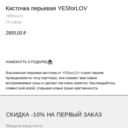
Кисточка перьевая YESforLOV
YESforLOV
YFL01E06
2800,00
₽
СКИДКА -10% НА ПЕРВЫЙ ЗАКАЗ
ДОБАВИТЬ В КОРЗИНУ
НАМЕКНУТЬ О ПОДАРКЕ
ПОЛУЧИТЬ СКИДКУ -10%
Изысканная перьевая кисточка от YESforLOV станет вашим
Подпишитесь на новостную рассылку и получите скидку
-10%
проводником по телу партнера, она покажет вам самые
восприимчивые зоны и сделает им очень приятно. Наслаждайтесь
совместной игрой, открывая новые грани чувственности.
БЮСТГАЛЬТЕРЫ
ОДЕЖДА
ТРУСЫ
НОВИНКИ
НАМЕКНУТЬ О ПОДАРКЕ
ПРИМЕНЕНИЕ СКИДОК
ПОКУПАТЕЛЯМ
ПРОГРАММА ЛОЯЛЬНОСТИ
МАГАЗИН
СМИ О НАС
КОНТАКТЫ
CLOSER GIRLS