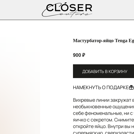
Мастурбатор-яйцо Tenga Eg
900
₽
ДОБАВИТЬ В КОРЗИНУ
НАМЕКНУТЬ О ПОДАРКЕ
Вихревые линии закружат 
необыкновенные ощущения
себе феноменальные, ни с
яичко с секретом. Снимите
откройте яйцо. Внутри вы 
супермягкую, сверхэласти