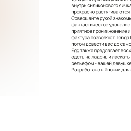
внутрь силиконового яичка
прекрасно растягиваются 
Совершайте рукой знакомы
фантастическое удовольст
приятное проникновение и
фактура позволяют Tenga E
потом довести вас до само
Egg также предлагает вос
одеть на ладонь и ласкат
рельефом - вашей девушке
Разработано в Японии для
ОПЛАТА
БМЕН