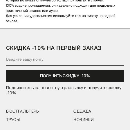
которая включает стимулятор только при контакте с кожей.
БЮСТГАЛЬТЕРЫ
ОДЕЖДА
100% водонепроницаемый, он идеально подходит для подводных
приключений в ванне или душе.
ТРУСЫ
НОВИНКИ
Для усиления удовольствия используйте только смазку на водной
основе.
НАМЕКНУТЬ О ПОДАРКЕ
ПРИМЕНЕНИЕ СКИДОК
ПОКУПАТЕЛЯМ
ПРОГРАММА ЛОЯЛЬНОСТИ
МАГАЗИН
СМИ О НАС
КОНТАКТЫ
CLOSER GIRLS
О CLOSER COUTURE
ФРАНШИЗА
FAQ
+7 (901) 538-34-24
Подарочный сертификат
Пользовательское соглашение