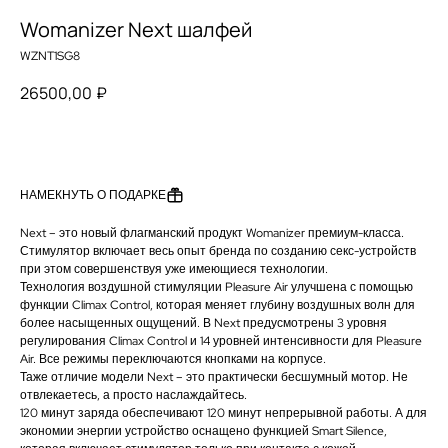
Womanizer Next шалфей
WZNT1SG8
26500,00
₽
ДОБАВИТЬ В КОРЗИНУ
НАМЕКНУТЬ О ПОДАРКЕ
Next – это новый флагманский продукт Womanizer премиум-класса.
Стимулятор включает весь опыт бренда по созданию секс-устройств
при этом совершенствуя уже имеющиеся технологии.
Технология воздушной стимуляции Pleasure Air улучшена с помощью
функции Climax Control, которая меняет глубину воздушных волн для
СКИДКА -10% НА ПЕРВЫЙ ЗАКАЗ
более насыщенных ощущений. В Next предусмотрены 3 уровня
регулирования Climax Control и 14 уровней интенсивности для Pleasure
Air. Все режимы переключаются кнопками на корпусе.
Таже отличие модели Next – это практически бесшумный мотор. Не
ПОЛУЧИТЬ СКИДКУ -10%
отвлекаетесь, а просто наслаждайтесь.
Подпишитесь на новостную рассылку и получите скидку
120 минут заряда обеспечивают 120 минут непрерывной работы. А для
-10%
экономии энергии устройство оснащено функцией Smart Silence,