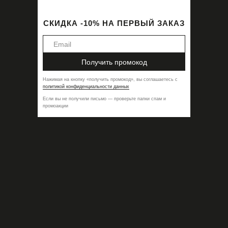
СКИДКА -10% НА ПЕРВЫЙ ЗАКАЗ
Получить промокод
Нажимая на кнопку
«
получить промокод
»,
вы соглашаетесь с
политикой конфиденциальности данных
Если вы не получили письмо — проверьте папки спам и
промоакции
Платье Latex Britney
32900,00
₽
ДОБАВИТЬ В КОРЗИНУ