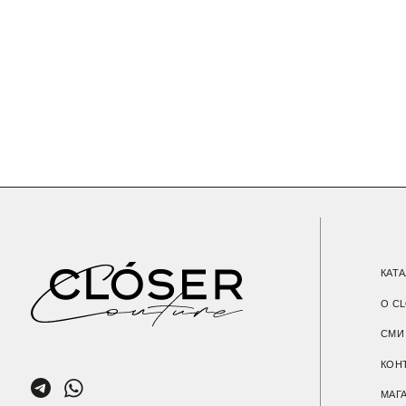
О CLOSER C
СМИ О НАС
КОНТАКТЫ
МАГАЗИН
+7 (901) 538-34-24
НАМЕКНУТЬ О
Пользовательское соглашение