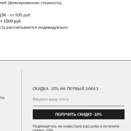
лей (фиксированная стоимость).
ЭК - от 500 руб.
ПОЛУЧИТЬ СКИДКУ -10%
т 1000 руб.
сть рассчитывается индивидуально
Подпишитесь на новостную рассылку и получите
скидку -10%
Политика Конфиденциальности
Публичная Оферта
Навигация Сайта