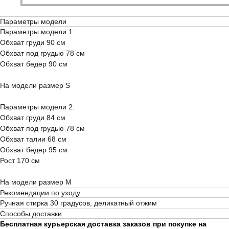
Параметры модели
ПОЛУЧИТЬ СКИДКУ -10%
Параметры модели 1:
Подпишитесь на новостную рассылку и получите скидку
Обхват груди 90 см
-10%
Обхват под грудью 78 см
Обхват бедер 90 см
БЮСТГАЛЬТЕРЫ
ОДЕЖДА
ТРУСЫ
НОВИНКИ
На модели размер S
НАМЕКНУТЬ О ПОДАРКЕ
ПРИМЕНЕНИЕ СКИДОК
Параметры модели 2:
ПОКУПАТЕЛЯМ
ПРОГРАММА ЛОЯЛЬНОСТИ
Обхват груди 84 см
МАГАЗИН
СМИ О НАС
Обхват под грудью 78 см
КОНТАКТЫ
CLOSER GIRLS
Обхват талии 68 см
О CLOSER COUTURE
ФРАНШИЗА
Обхват бедер 95 см
FAQ
Рост 170 см
+7 (901) 538-34-24
На модели размер M
Рекомендации по уходу
Подарочный сертификат
Ручная стирка 30 градусов, деликатный отжим
Способы доставки
Пользовательское соглашение
Бесплатная курьерская доставка заказов при покупке на