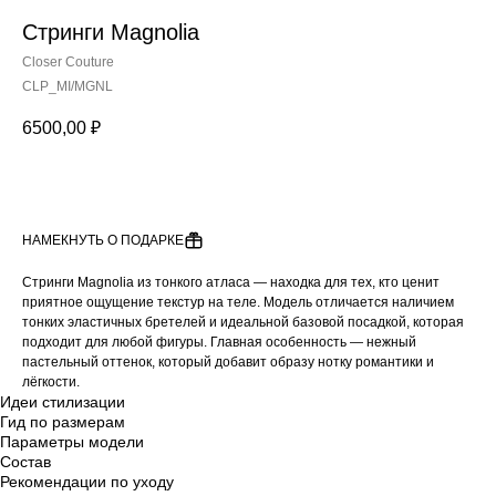
Стринги Magnolia
Closer Couture
CLP_MI/MGNL
6500,00
₽
ДОБАВИТЬ В КОРЗИНУ
НАМЕКНУТЬ О ПОДАРКЕ
Стринги Magnolia из тонкого атласа — находка для тех, кто ценит
приятное ощущение текстур на теле. Модель отличается наличием
тонких эластичных бретелей и идеальной базовой посадкой, которая
подходит для любой фигуры. Главная особенность — нежный
пастельный оттенок, который добавит образу нотку романтики и
лёгкости.
Идеи стилизации
Гид по размерам
Параметры модели
Состав
Рекомендации по уходу