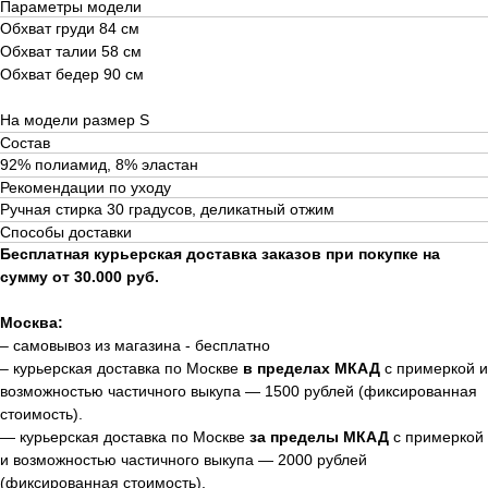
Параметры модели
О CLOSER COUTURE
ФРАНШИЗА
Обхват груди 84 см
FAQ
Обхват талии 58 см
Обхват бедер 90 см
+7 (901) 538-34-24
На модели размер S
Подарочный сертификат
Состав
92% полиамид, 8% эластан
Пользовательское соглашение
Рекомендации по уходу
Ручная стирка 30 градусов, деликатный отжим
Способы доставки
Бесплатная курьерская доставка заказов при покупке на
сумму от 30.000 руб.
Москва:
– самовывоз из магазина - бесплатно
– к
урьерская доставка по Москве
в пределах МКАД
с примеркой и
возможностью частичного выкупа — 1500 рублей (фиксированная
стоимость).
— курьерская доставка по Москве
за пределы МКАД
с примеркой
и возможностью частичного выкупа — 2000 рублей
(фиксированная стоимость).