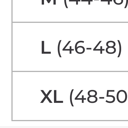
СКИДКА -10% НА ПЕРВЫЙ ЗАКАЗ
ПОЛУЧИТЬ СКИДКУ -10%
Подпишитесь на новостную рассылку и получите скидку
-10%
БЮСТГАЛЬТЕРЫ
ОДЕЖДА
ТРУСЫ
НОВИНКИ
НАМЕКНУТЬ О ПОДАРКЕ
ПРИМЕНЕНИЕ СКИДОК
ПОКУПАТЕЛЯМ
ПРОГРАММА ЛОЯЛЬНОСТИ
МАГАЗИН
СМИ О НАС
КОНТАКТЫ
CLOSER GIRLS