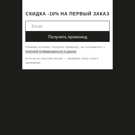
СКИДКА -10% НА ПЕРВЫЙ ЗАКАЗ
Получить промокод
Нажимая на кнопку
«
получить промокод
»,
вы соглашаетесь с
политикой конфиденциальности данных
Если вы не получили письмо — проверьте папки спам и
промоакции
Топ Sora Black
11800,00
₽
ДОБАВИТЬ В КОРЗИНУ