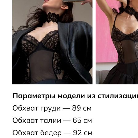
СКИДКА -10% НА ПЕРВЫЙ ЗАКАЗ
ПОЛУЧИТЬ СКИДКУ -10%
Подпишитесь на новостную рассылку и получите скидку
-10%
БЮСТГАЛЬТЕРЫ
ОДЕЖДА
ТРУСЫ
НОВИНКИ
НАМЕКНУТЬ О ПОДАРКЕ
ПРИМЕНЕНИЕ СКИДОК
ПОКУПАТЕЛЯМ
ПРОГРАММА ЛОЯЛЬНОСТИ
МАГАЗИН
СМИ О НАС
КОНТАКТЫ
CLOSER GIRLS
О CLOSER COUTURE
ФРАНШИЗА
FAQ
+7 (901) 538-34-24
Подарочный сертификат