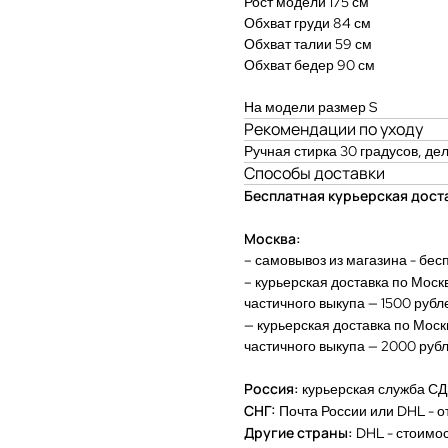
Рост модели 175 см
Обхват груди 84 см
Обхват талии 59 см
Обхват бедер 90 см
На модели размер S
Рекомендации по уходу
Ручная стирка 30 градусов, д
ОПЛАТА
Способы доставки
БМЕН
Бесплатная курьерская доста
Москва:
– самовывоз из магазина - бес
– к
урьерская доставка по Моск
частичного выкупа — 1500 рубл
— курьерская доставка по Мос
частичного выкупа — 2000 руб
ПОКУПАТЕЛЯМ
Россия:
курьерская служба СДЭ
СНГ:
Почта России или DHL - от
UTURE
ПРОГРАММА ЛОЯЛЬНОСТИ
Другие страны:
DHL - стоимо
ПРИМЕНЕНИЕ СКИДОК