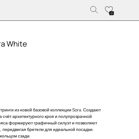
0
a White
тринги из новой базовой коллекции Sora. Создают
а счёт архитектурного кроя и полупрозрачной
пояса формируют графичный силуэт и позволяют
, передвигая бретели для идеальной посадки.
кольцом сзади.