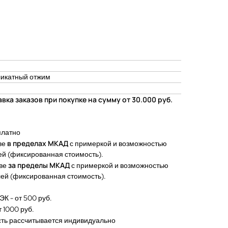
еликатный отжим
вка заказов при покупке на сумму от 30.000 руб.
платно
в пределах МКАД
ве
с примеркой и возможностью
ей (фиксированная стоимость).
за пределы МКАД
кве
с примеркой и возможностью
лей (фиксированная стоимость).
СКИДКА -10% НА ПЕРВЫЙ ЗАКАЗ
К - от 500 руб.
 1000 руб.
сть рассчитывается индивидуально