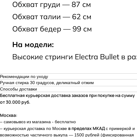
-10%
БЮСТГАЛЬТЕРЫ
ОДЕЖДА
ТРУСЫ
НОВИНКИ
НАМЕКНУТЬ О ПОДАРКЕ
ПРИМЕНЕНИЕ СКИДОК
ПОКУПАТЕЛЯМ
ПРОГРАММА ЛОЯЛЬНОСТИ
МАГАЗИН
СМИ О НАС
КОНТАКТЫ
CLOSER GIRLS
О CLOSER COUTURE
ФРАНШИЗА
FAQ
Рекомендации по уходу
+7 (901) 538-34-24
Ручная стирка 30 градусов, деликатный отжим
Способы доставки
Бесплатная курьерская доставка заказов при покупке на сумму
Подарочный сертификат
от 30.000 руб.
Пользовательское соглашение
Москва:
– самовывоз из магазина - бесплатно
в пределах МКАД
– к
урьерская доставка по Москве
с примеркой и
возможностью частичного выкупа — 1500 рублей (фиксированная