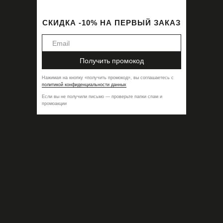
СКИДКА -10% НА ПЕРВЫЙ ЗАКАЗ
Получить промокод
Нажимая на кнопку
«
получить промокод
»,
вы соглашаетесь с
политикой конфиденциальности данных
Если вы не получили письмо — проверьте папки спам и
промоакции
Рубашка Leo Black
10900,00
₽