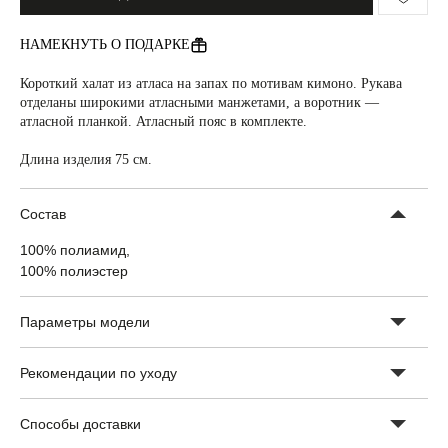
НАМЕКНУТЬ О ПОДАРКЕ
Короткий халат из атласа на запах по мотивам кимоно. Рукава
отделаны широкими атласными манжетами, а воротник —
атласной планкой. Атласный пояс в комплекте.
СКИДКА -10% НА ПЕРВЫЙ ЗАКАЗ
Длина изделия 75 см.
ПОЛУЧИТЬ СКИДКУ -10%
Состав
Подпишитесь на новостную рассылку и получите скидку
-10%
100% полиамид,
100% полиэстер
БЮСТГАЛЬТЕРЫ
ОДЕЖДА
ТРУСЫ
НОВИНКИ
Параметры модели
НАМЕКНУТЬ О ПОДАРКЕ
ПРИМЕНЕНИЕ СКИДОК
ПОКУПАТЕЛЯМ
ПРОГРАММА ЛОЯЛЬНОСТИ
Рекомендации по уходу
МАГАЗИН
СМИ О НАС
КОНТАКТЫ
CLOSER GIRLS
Способы доставки
О CLOSER COUTURE
ФРАНШИЗА
FAQ