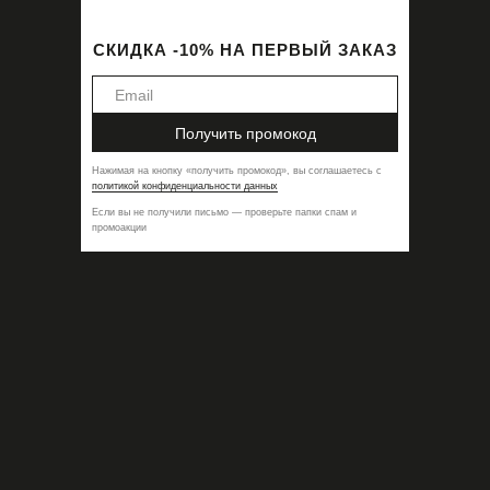
СКИДКА -10% НА ПЕРВЫЙ ЗАКАЗ
Получить промокод
Нажимая на кнопку
«
получить промокод
»,
вы соглашаетесь с
политикой конфиденциальности данных
Если вы не получили письмо — проверьте папки спам и
промоакции
Бра Lila Lagoon
13700,00
₽