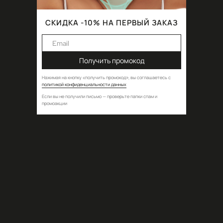
Двойной топ Sora White
СКИДКА -10% НА ПЕРВЫЙ ЗАКАЗ
BR_SR/WHT
12400,00
₽
Получить промокод
ДОБАВИТЬ В КОРЗИНУ
Нажимая на кнопку
получить промокод
вы соглашаетесь с
«
»,
политикой конфиденциальности данных
НАМЕКНУТЬ О ПОДАРКЕ
Если вы не получили письмо — проверьте папки спам и
промоакции
Двухслойный топ из новой базовой коллекции Sora. Выполнен из
полупрозрачной эластичной сетки и сочетает в себе форму бра с
треугольными чашками и топа с прямоугольным вырезом. Две пары
регулируемых бретелей позволяют настроить идеальную посадку на
любой размер груди и создают двойной акцент на области декольте.
Гид по размерам
Состав
Идеи стилизации
Рекомендации по уходу
Способы доставки
Гид по размерам