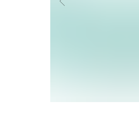
ВАШ П
Нажимая на кнопку
«
п
политикой конфиденц