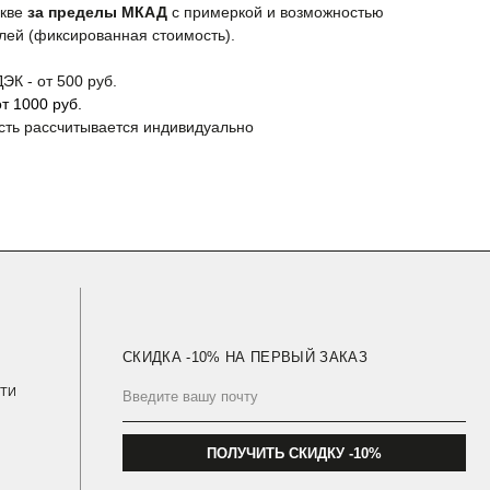
СКИДКА -10% НА ПЕРВЫЙ ЗАКАЗ
скве
за пределы МКАД
с примеркой и возможностью
лей (фиксированная стоимость).
ЭК - от 500 руб.
ПОЛУЧИТЬ СКИДКУ -10%
т 1000 руб.
сть рассчитывается индивидуально
Подпишитесь на новостную рассылку и получите
скидку -10%
Политика Конфиденциальности
Публичная Оферта
Навигация Сайта