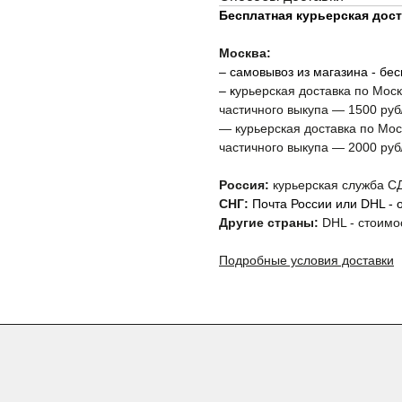
Бесплатная курьерская доста
БМЕН
Москва:
– самовывоз из магазина - бе
– к
урьерская доставка по Мос
частичного выкупа — 1500 руб
— курьерская доставка по Мо
частичного выкупа — 2000 руб
Россия:
курьерская служба СД
ПОКУПАТЕЛЯМ
СНГ:
Почта России или DHL - о
OUTURE
ПРОГРАММА ЛОЯЛЬНОСТИ
Другие страны:
DHL - стоимо
ПРИМЕНЕНИЕ СКИДОК
Подробные условия доставки
CLOSER GIRLS
FAQ
 ПОДАРКЕ
ФРАНШИЗА
Подарочный сертификат