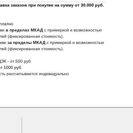
вка заказов при покупке на сумму от 30.000 руб.
сплатно
кве
в пределах МКАД
с примеркой и возможностью
лей (фиксированная стоимость).
скве
за пределы МКАД
с примеркой и возможностью
лей (фиксированная стоимость).
ЭК - от 500 руб.
СКИДКА -10% НА ПЕРВЫЙ ЗАКАЗ
т 1000 руб.
сть рассчитывается индивидуально
ПОЛУЧИТЬ СКИДКУ -10%
Подпишитесь на новостную рассылку и получите
скидку -10%