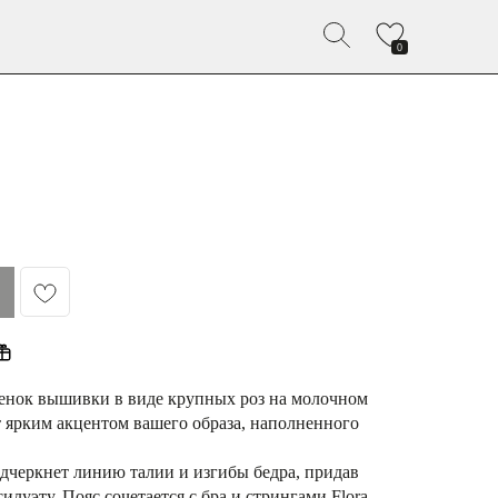
0
енок вышивки в виде крупных роз на молочном
т ярким акцентом вашего образа, наполненного
дчеркнет линию талии и изгибы бедра, придав
луэту. Пояс сочетается с бра и стрингами Flora