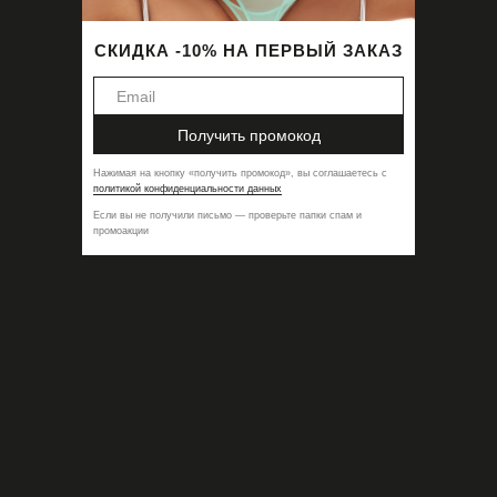
СКИДКА -10% НА ПЕРВЫЙ ЗАКАЗ
Получить промокод
Нажимая на кнопку
«
получить промокод
»,
вы соглашаетесь с
политикой конфиденциальности данных
Если вы не получили письмо — проверьте папки спам и
промоакции
Бра Amo Beige
8900,00
₽
-75%
2225,00
₽