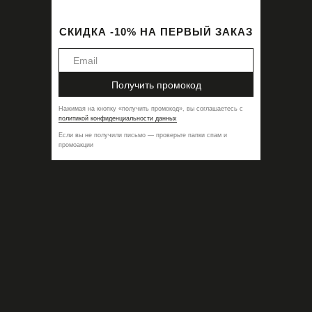
СКИДКА -10% НА ПЕРВЫЙ ЗАКАЗ
Получить промокод
Нажимая на кнопку
«
получить промокод
»,
вы соглашаетесь с
политикой конфиденциальности данных
Если вы не получили письмо — проверьте папки спам и
промоакции
Бра XX Red
12900,00
₽
-50%
6450,00
₽